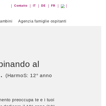
Contatto
IT
DE
FR
bambini
Agenzia famiglie ospitanti
binando al
e.
(HarmoS: 12° anno
mento preoccupa te e i tuoi