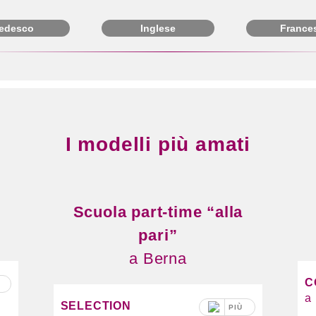
edesco
Inglese
France
I modelli più amati
Scuola part-time “alla
pari”
a Berna
C
a
SELECTION
PIÙ