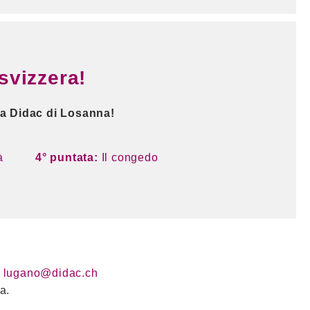
 svizzera!
la Didac di Losanna!
à
4° puntata:
Il congedo
|
lugano@didac.ch
a.