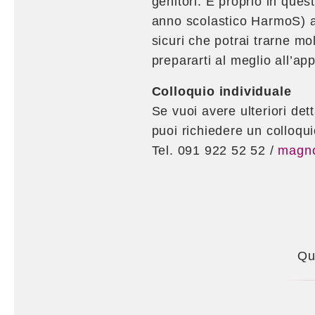
genitori. E proprio in ques
anno scolastico HarmoS) al
sicuri che potrai trarne mol
prepararti al meglio all’ap
Colloquio individuale
Se vuoi avere ulteriori de
puoi richiedere un colloqui
Tel. 091 922 52 52 /
magno
Qua