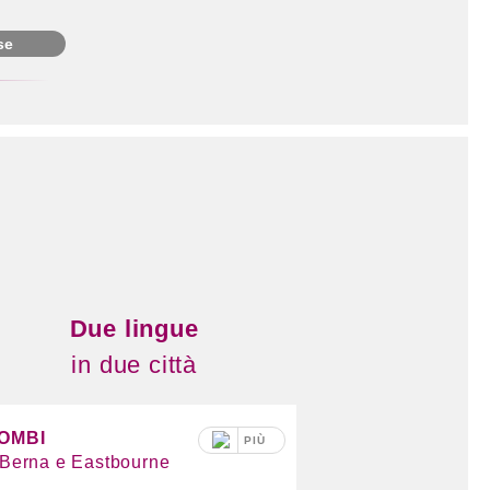
se
Due lingue
in due città
OMBI
PIÙ
 Berna e Eastbourne