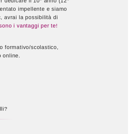
er dedicare il 10° anno (12°
ventato impellente e siamo
 avrai la possibilità di
sono i vantaggi per te!
o formativo/scolastico,
 online.
lli?