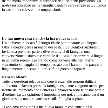
diamo molta importanza al feedback degli studenti precedenti. La
nostra responsabile per le famiglie ospitanti sarà sempre al tuo fianco
in caso di incertezze o incomprensioni.
La tua nuova casa è anche la tua nuova scuola
Un ambiente rilassato è il luogo ideale per imparare una lingua.
Oltre a condividere i momenti dei pasti, i tuoi genitori ospitanti ti
invitano a prendere parte a diverse attività di famiglia; una
conversazione disinvolta e cordiale ti aiuta a interiorizzare la lingua
in un clima sereno. Lavorando come giovane alla pari, trarrai
soprattutto vantaggio dal tempo passato con i bambini: imparare la
lingua mentre ti occupi di loro sarà un gioco da ragazzi.
Nero su bianco
Tutte le questioni relative alla convivenza, alle responsabilità e
all’eventuale lavoro presso la famiglia ospitante vengono messe per
iscritto dal momento che sicurezza e chiarezza sono le nostre parole
d’ordine. La tua opinione è importante per noi: a fine anno darai un
giudizio sulla tua permanenza e sulla famiglia ospitante.
Ti abbiamo convito? La tua nuova famiglia ospitante ti dà il