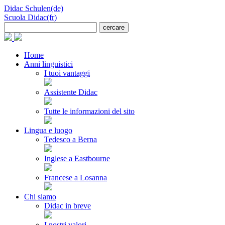
Didac Schulen(de)
Scuola Didac(fr)
Home
Anni linguistici
I tuoi vantaggi
Assistente Didac
Tutte le informazioni del sito
Lingua e luogo
Tedesco a Berna
Inglese a Eastbourne
Francese a Losanna
Chi siamo
Didac in breve
I nostri valori